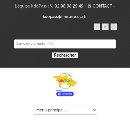
Aller au contenu principal
L'équipe KdoPass :
02 98 98 29 49
-
CONTACT
-
kdopass@finistere.cci.fr
Saisissez vos mots-clés