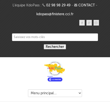
Aller au contenu principal
L'équipe KdoPass :
02 98 98 29 49
-
CONTACT
-
kdopass@finistere.cci.fr
Saisissez vos mots-clés