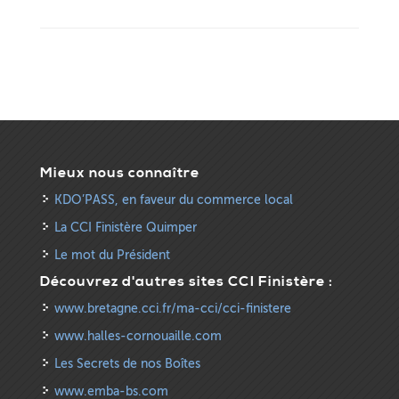
Mieux nous connaître
KDO’PASS, en faveur du commerce local
La CCI Finistère Quimper
Le mot du Président
Découvrez d'autres sites CCI Finistère :
www.bretagne.cci.fr/ma-cci/cci-finistere
www.halles-cornouaille.com
Les Secrets de nos Boîtes
www.emba-bs.com