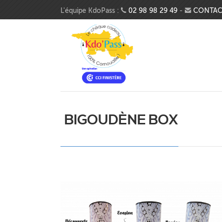
Aller au contenu principal
L'équipe KdoPass :
02 98 98 29 49
-
CONTAC
BIGOUDÈNE BOX