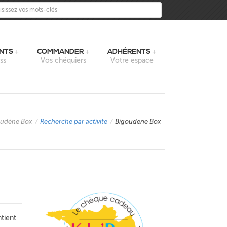
sissez vos mots-clés
NTS
COMMANDER
ADHÉRENTS
ss
Vos chéquiers
Votre espace
oudène Box
/
Recherche par activite
/
Bigoudène Box
tient