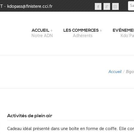
Sai
T
-
kdopass@finistere.cci.fr
ACCUEIL
LES COMMERCES
EVÉNEME
Notre ADN
Adhérents
Kdo'Pa
Accueil
/
Big
Activités de plein air
Cadeau idéal présenté dans une boîte en forme de coiffe. Elle con