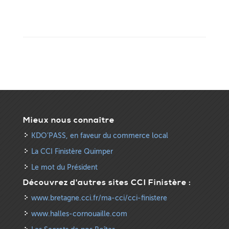
Mieux nous connaître
KDO’PASS, en faveur du commerce local
La CCI Finistère Quimper
Le mot du Président
Découvrez d'autres sites CCI Finistère :
www.bretagne.cci.fr/ma-cci/cci-finistere
www.halles-cornouaille.com