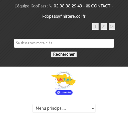
Aller au contenu principal
L'équipe KdoPass :
02 98 98 29 49
-
CONTACT
-
kdopass@finistere.cci.fr
Saisissez vos mots-clés