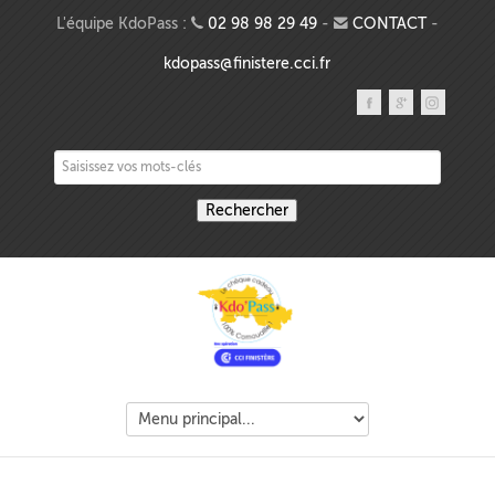
Aller au contenu principal
L'équipe KdoPass :
02 98 98 29 49
-
CONTACT
-
kdopass@finistere.cci.fr
Saisissez vos mots-clés