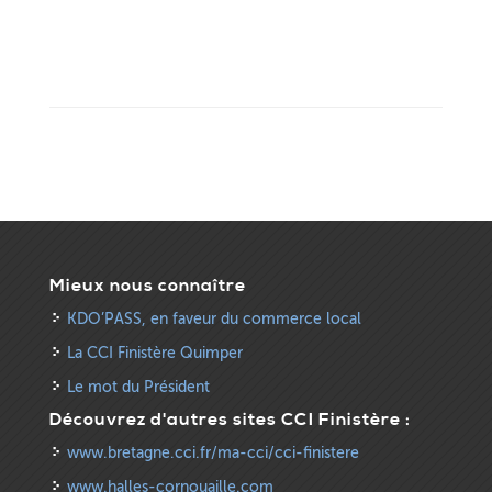
Mieux nous connaître
KDO’PASS, en faveur du commerce local
La CCI Finistère Quimper
Le mot du Président
Découvrez d'autres sites CCI Finistère :
www.bretagne.cci.fr/ma-cci/cci-finistere
www.halles-cornouaille.com