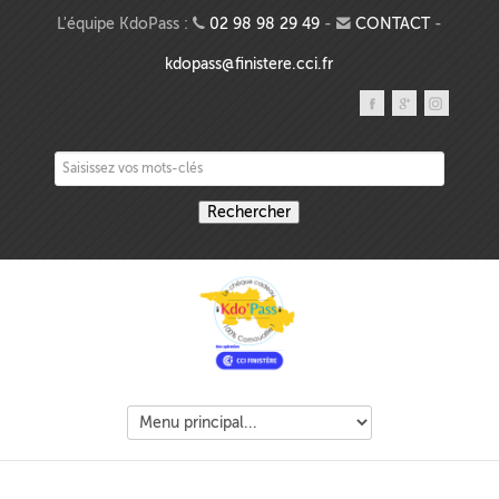
Aller au contenu principal
L'équipe KdoPass :
02 98 98 29 49
-
CONTACT
-
kdopass@finistere.cci.fr
Saisissez vos mots-clés