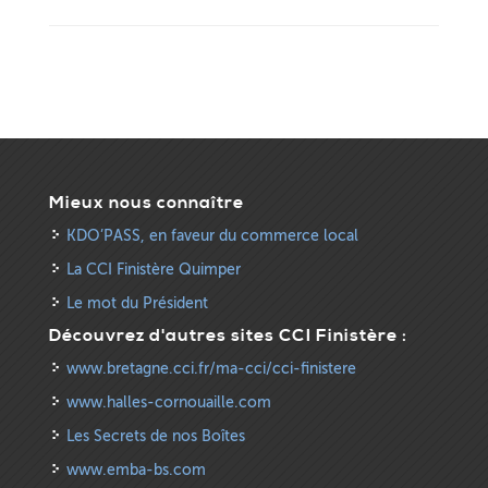
Mieux nous connaître
KDO’PASS, en faveur du commerce local
La CCI Finistère Quimper
Le mot du Président
Découvrez d'autres sites CCI Finistère :
www.bretagne.cci.fr/ma-cci/cci-finistere
www.halles-cornouaille.com
Les Secrets de nos Boîtes
www.emba-bs.com