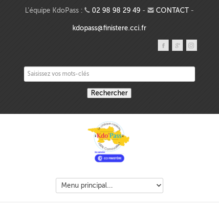
Aller au contenu principal
L'équipe KdoPass :
02 98 98 29 49
-
CONTACT
-
kdopass@finistere.cci.fr
Saisissez vos mots-clés