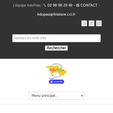
Aller au contenu principal
L'équipe KdoPass :
02 98 98 29 49
-
CONTACT
-
kdopass@finistere.cci.fr
Saisissez vos mots-clés