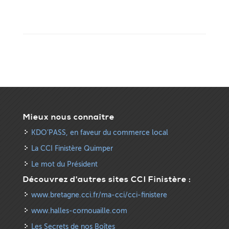
Mieux nous connaître
KDO’PASS, en faveur du commerce local
La CCI Finistère Quimper
Le mot du Président
Découvrez d'autres sites CCI Finistère :
www.bretagne.cci.fr/ma-cci/cci-finistere
www.halles-cornouaille.com
Les Secrets de nos Boîtes