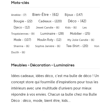
Mots-clés
Bien-Être - (61)
Bijoux - (147)
Anekke - (7)
Déco - (42)
Bougie - (22)
Cadeaux - (220)
Djeco - (12)
Jewel Candle - (6)
Kids - (6)
Les
Luminaire - (28)
Mobilier - (25)
Tropéziennes - (9)
Mode - (107)
Moulin Roty - (12)
My Jolie Candle - (6)
Tee-Shirt - (20)
Shanna - (6)
Sophie Janière - (6)
Von
Ducth - (6)
Meubles - Décoration - Luminaires
Idées cadeaux, idées déco, c'est ma bulle de déco ! Un
concept store qui fourmille d'inspirations pour tous les
intérieurs avec une multitude d'univers pour mieux
répondre à vos envies. Chacun sa bulle chez ma Bulle
Déco : déco, mode, bient être, kids...