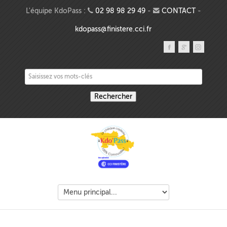
Aller au contenu principal
L'équipe KdoPass :
02 98 98 29 49
-
CONTACT
-
kdopass@finistere.cci.fr
Saisissez vos mots-clés