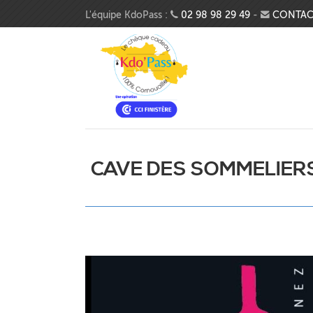
Aller au contenu principal
L'équipe KdoPass :
02 98 98 29 49
-
CONTAC
CAVE DES SOMMELIER