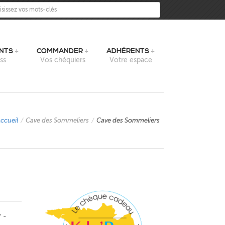
sissez vos mots-clés
NTS
COMMANDER
ADHÉRENTS
ss
Vos chéquiers
Votre espace
ccueil
/
Cave des Sommeliers
/
Cave des Sommeliers
r -