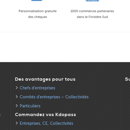
Personnalisation gratuite
1000 commerces partenaires
des chèques
dans le Finistère Sud
Des avantages pour tous
S
Chefs d’entreprises
Comités d’entreprises – Collectivités
Particuliers
:
Commandez vos Kdopass
Entreprises, CE, Collectivités