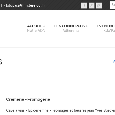
Sai
T
-
kdopass@finistere.cci.fr
ACCUEIL
LES COMMERCES
EVÉNEME
Notre ADN
Adhérents
Kdo'Pa
S
A
Crèmerie - Fromagerie
Cave à vins - Epicerie fine - Fromages et beurres jean Yves Bordie