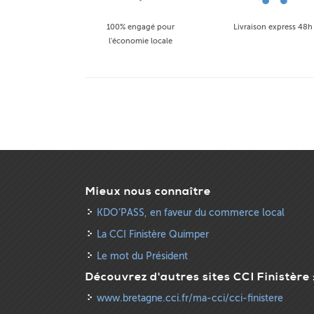
100% engagé pour
Livraison express 48h
l'économie locale
Mieux nous connaître
KDO’PASS, en faveur du commerce local
La CCI Finistère Quimper
Le mot du Président
Découvrez d'autres sites CCI Finistère 
www.bretagne.cci.fr/ma-cci/cci-finistere