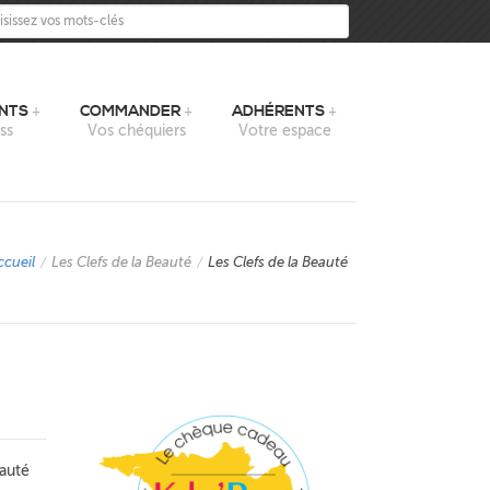
sissez vos mots-clés
NTS
COMMANDER
ADHÉRENTS
ss
Vos chéquiers
Votre espace
ccueil
/
Les Clefs de la Beauté
/
Les Clefs de la Beauté
eauté