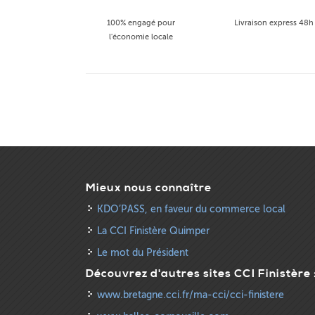
100% engagé pour
Livraison express 48h
l'économie locale
Mieux nous connaître
KDO’PASS, en faveur du commerce local
La CCI Finistère Quimper
Le mot du Président
Découvrez d'autres sites CCI Finistère 
www.bretagne.cci.fr/ma-cci/cci-finistere