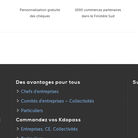
Personnalisation gratuite
1000 commerces partenaires
des chèques
dans le Finistère Sud
Des avantages pour tous
S
Chefs d’entreprises
Comités d’entreprises – Collectivités
Particuliers
:
Commandez vos Kdopass
Entreprises, CE, Collectivités