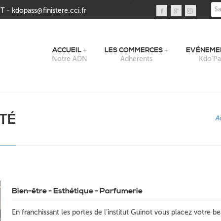
Sai
T
-
kdopass@finistere.cci.fr
ACCUEIL
LES COMMERCES
EVÉNEME
Notre ADN
Adhérents
Kdo'Pa
UTÉ
A
Bien-être - Esthétique - Parfumerie
En franchissant les portes de l’institut Guinot vous placez votre b