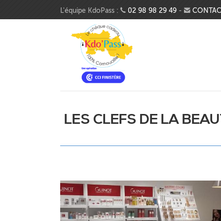
Aller au contenu principal
L'équipe KdoPass :
02 98 98 29 49
-
CONTAC
LES CLEFS DE LA BEA