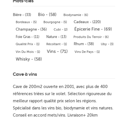
Mots-clés
Bio - (58)
Bière - (33)
Biodynamie - (6)
Cadeaux - (220)
Bordeaux - (5)
Bourgogne - (5)
Épicerie Fine - (69)
Champagne - (36)
Cubi - (2)
Foie Gras - (11)
Nature - (13)
Produits Du Terroir - (6)
Rhum - (38)
Qualité Prix - (1)
Récoltant - (1)
Uby - (3)
Vins - (71)
Vin Du Mois - (1)
Vins De Pays - (1)
Whisky - (58)
Cave à vins
Cave de 200m2 ouverte en 2001, avec plus de 400
références triées sur le volet. Sélection rigoureuse du
meilleur rapport qualité prix selon les régions.
Spécialisé dans les vins bio, biodynamie et vins natures.
Conseil en accord mets/vins. Livraison+ 20km