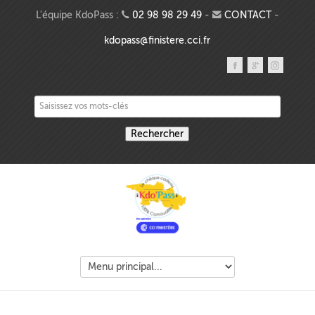
Aller au contenu principal
L'équipe KdoPass :
02 98 98 29 49
-
CONTACT
-
kdopass@finistere.cci.fr
Saisissez vos mots-clés