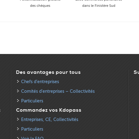
des chèques
dans le Finistère Sud
Des avantages pour tous
S
Chefs d’entreprises
Comités d’entreprises – Collectivités
Particuliers
:
Commandez vos Kdopass
Entreprises, CE, Collectivités
Particuliers
Voir la FAQ