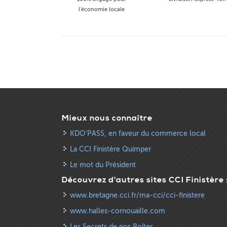
l'économie locale
Mieux nous connaître
KDO’PASS, en faveur du commerce local
La CCI Finistère Quimper
Le mot du Président
Découvrez d'autres sites CCI Finistère 
www.bretagne.cci.fr/ma-cci/cci-finistere
www.halles-cornouaille.com
Les Secrets de nos Boîtes