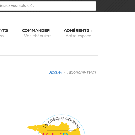
sissez vos mots-clés
NTS
COMMANDER
ADHÉRENTS
ss
Vos chéquiers
Votre espace
Accueil
/
Taxonomy term