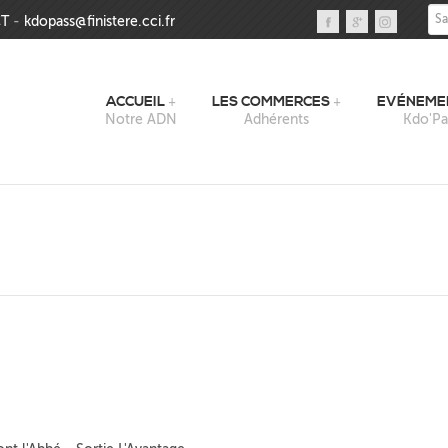
Sai
T
-
kdopass@finistere.cci.fr
ACCUEIL
LES COMMERCES
EVÉNEME
Notre ADN
Adhérents
Kdo'Pa