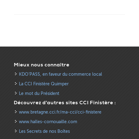
Mieux nous connaître
KDO’PASS, en faveur du commerce local
La CCI Finistère Quimper
Le mot du Président
Découvrez d'autres sites CCI Finistère :
www.bretagne.cci.fr/ma-cci/cci-finistere
www.halles-cornouaille.com
Les Secrets de nos Boîtes