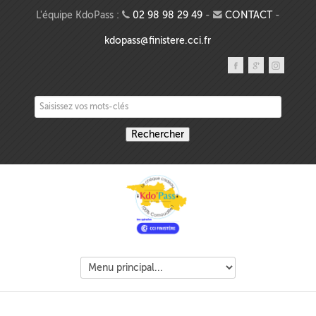
Aller au contenu principal
L'équipe KdoPass :
02 98 98 29 49
-
CONTACT
-
kdopass@finistere.cci.fr
Saisissez vos mots-clés