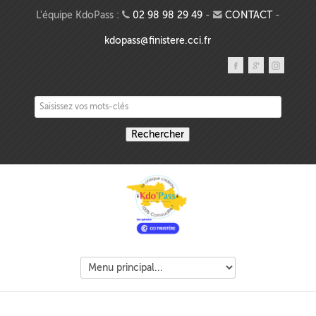
Aller au contenu principal
L'équipe KdoPass :
02 98 98 29 49
-
CONTACT
-
kdopass@finistere.cci.fr
Saisissez vos mots-clés