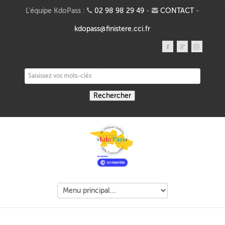
Aller au contenu principal
L'équipe KdoPass :
02 98 98 29 49
-
CONTACT
-
kdopass@finistere.cci.fr
Saisissez vos mots-clés