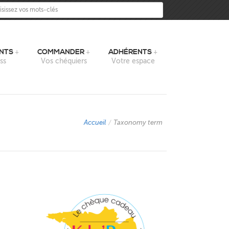
sissez vos mots-clés
NTS
COMMANDER
ADHÉRENTS
ss
Vos chéquiers
Votre espace
Accueil
/
Taxonomy term