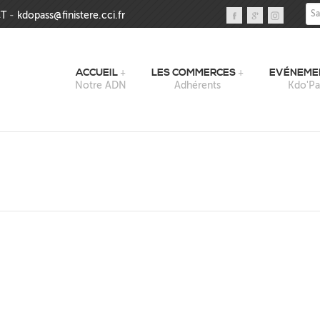
Sai
T
-
kdopass@finistere.cci.fr
ACCUEIL
LES COMMERCES
EVÉNEME
Notre ADN
Adhérents
Kdo'Pa