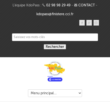
Aller au contenu principal
L'équipe KdoPass :
02 98 98 29 49
-
CONTACT
-
kdopass@finistere.cci.fr
Saisissez vos mots-clés