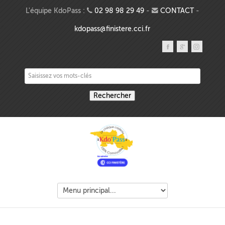
Aller au contenu principal
L'équipe KdoPass :
02 98 98 29 49
-
CONTACT
-
kdopass@finistere.cci.fr
Saisissez vos mots-clés