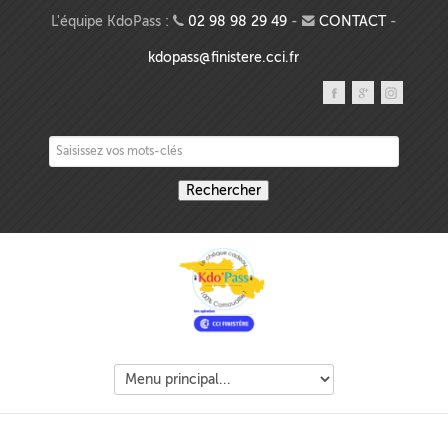
Aller au contenu principal
L'équipe KdoPass :
02 98 98 29 49
-
CONTACT
-
kdopass@finistere.cci.fr
Saisissez vos mots-clés