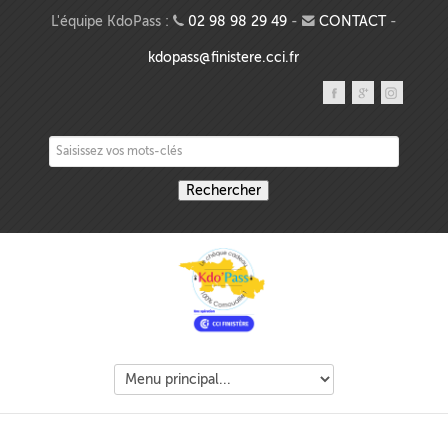
Aller au contenu principal
L'équipe KdoPass :
02 98 98 29 49
-
CONTACT
-
kdopass@finistere.cci.fr
Saisissez vos mots-clés