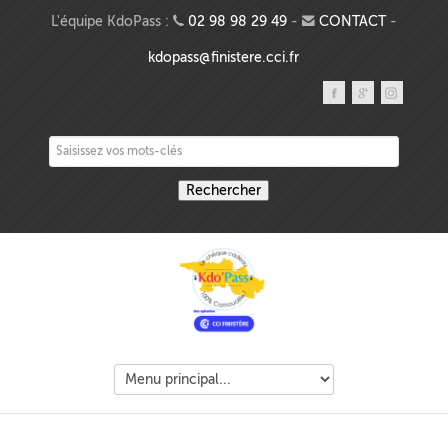
Aller au contenu principal
L'équipe KdoPass :
02 98 98 29 49
-
CONTACT
-
kdopass@finistere.cci.fr
Saisissez vos mots-clés