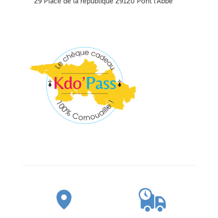
29 Place de la république 29120 Pont l'Abbé