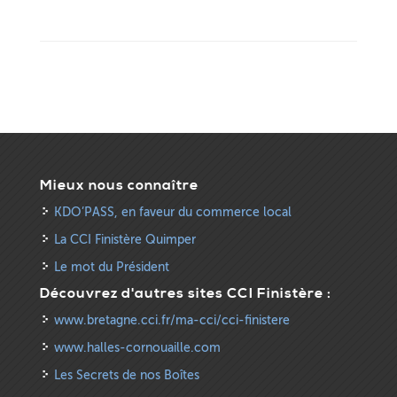
Mieux nous connaître
KDO’PASS, en faveur du commerce local
La CCI Finistère Quimper
Le mot du Président
Découvrez d'autres sites CCI Finistère :
www.bretagne.cci.fr/ma-cci/cci-finistere
www.halles-cornouaille.com
Les Secrets de nos Boîtes