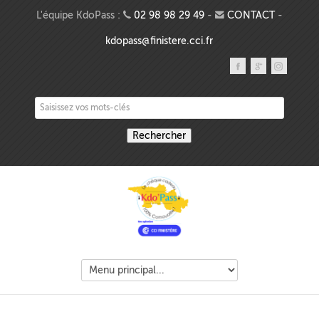
Aller au contenu principal
L'équipe KdoPass :
02 98 98 29 49
-
CONTACT
-
kdopass@finistere.cci.fr
Saisissez vos mots-clés