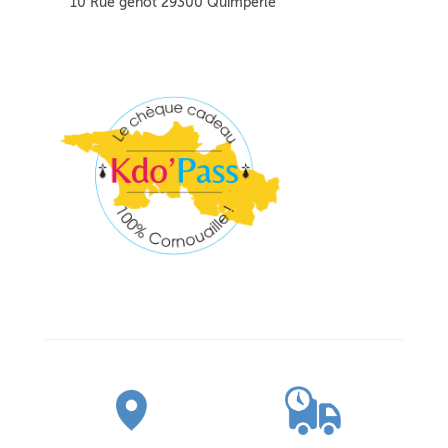
10 Rue génot 29300 Quimperlé