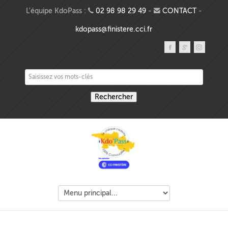
Aller au contenu principal
L'équipe KdoPass :
02 98 98 29 49
-
CONTACT
-
kdopass@finistere.cci.fr
Saisissez vos mots-clés