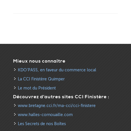
Mieux nous connaître
KDO’PASS, en faveur du commerce local
La CCI Finistère Quimper
Le mot du Président
Découvrez d'autres sites CCI Finistère :
www.bretagne.cci.fr/ma-cci/cci-finistere
www.halles-cornouaille.com
Les Secrets de nos Boîtes