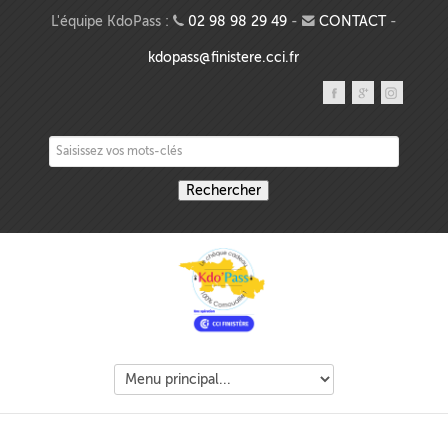
Aller au contenu principal
L'équipe KdoPass :
02 98 98 29 49
-
CONTACT
-
kdopass@finistere.cci.fr
Saisissez vos mots-clés