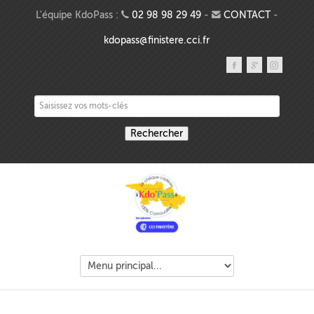
Aller au contenu principal
L'équipe KdoPass :
02 98 98 29 49
-
CONTACT
-
kdopass@finistere.cci.fr
Saisissez vos mots-clés