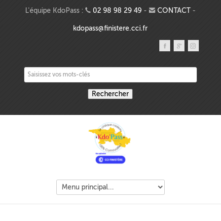
Aller au contenu principal
L'équipe KdoPass :
02 98 98 29 49
-
CONTACT
-
kdopass@finistere.cci.fr
Saisissez vos mots-clés