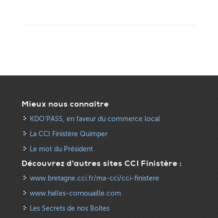
Mieux nous connaître
KDO’PASS, en faveur du commerce local
La CCI Finistère Quimper
Le mot du Président
Découvrez d'autres sites CCI Finistère :
www.bretagne.cci.fr/ma-cci/cci-finistere
www.halles-cornouaille.com
Les Secrets de nos Boîtes