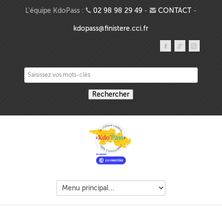
Aller au contenu principal
L'équipe KdoPass :
02 98 98 29 49
-
CONTACT
-
kdopass@finistere.cci.fr
Saisissez vos mots-clés