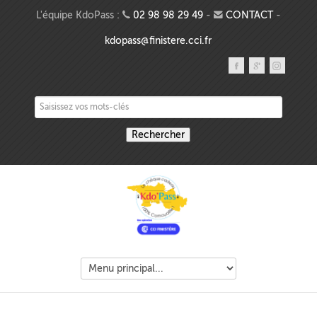
Aller au contenu principal
L'équipe KdoPass :
02 98 98 29 49
-
CONTACT
-
kdopass@finistere.cci.fr
Saisissez vos mots-clés