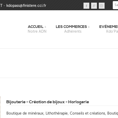
Sai
T
-
kdopass@finistere.cci.fr
ACCUEIL
LES COMMERCES
EVÉNEME
Notre ADN
Adhérents
Kdo'Pa
Bijouterie - Création de bijoux - Horlogerie
Boutique de minéraux, Lithothérapie, Conseils et créations, Bouti