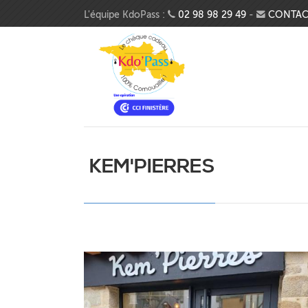
Aller au contenu principal
L'équipe KdoPass :
02 98 98 29 49
-
CONTAC
KEM'PIERRES