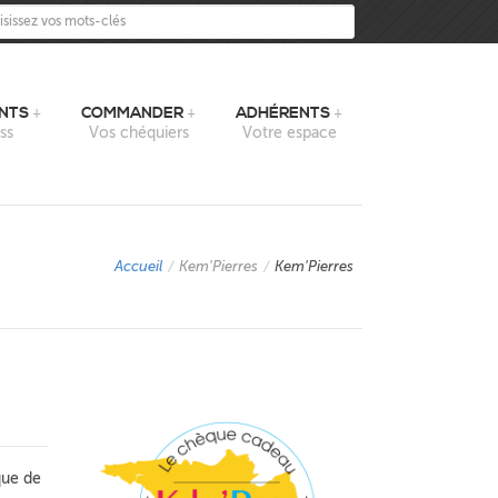
sissez vos mots-clés
NTS
COMMANDER
ADHÉRENTS
ss
Vos chéquiers
Votre espace
Accueil
/
Kem'Pierres
/
Kem'Pierres
que de