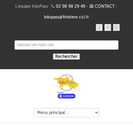
Aller au contenu principal
L'équipe KdoPass :
02 98 98 29 49
-
CONTACT
-
kdopass@finistere.cci.fr
Saisissez vos mots-clés