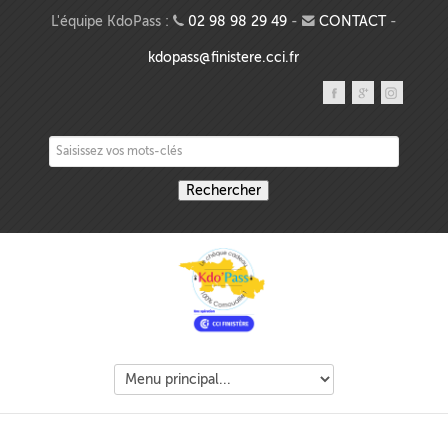
Aller au contenu principal
L'équipe KdoPass :
02 98 98 29 49
-
CONTACT
-
kdopass@finistere.cci.fr
Saisissez vos mots-clés