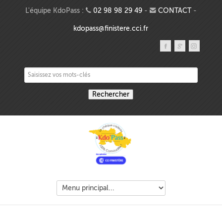
Aller au contenu principal
L'équipe KdoPass :
02 98 98 29 49
-
CONTACT
-
kdopass@finistere.cci.fr
Saisissez vos mots-clés