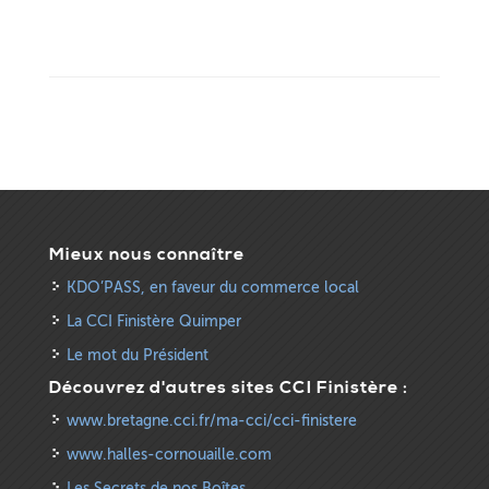
Mieux nous connaître
KDO’PASS, en faveur du commerce local
La CCI Finistère Quimper
Le mot du Président
Découvrez d'autres sites CCI Finistère :
www.bretagne.cci.fr/ma-cci/cci-finistere
www.halles-cornouaille.com
Les Secrets de nos Boîtes