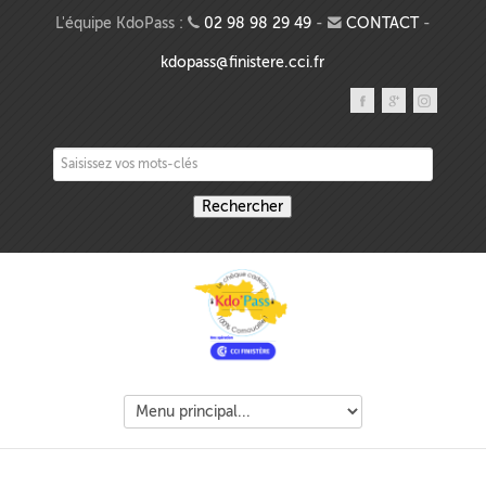
Aller au contenu principal
L'équipe KdoPass :
02 98 98 29 49
-
CONTACT
-
kdopass@finistere.cci.fr
Saisissez vos mots-clés