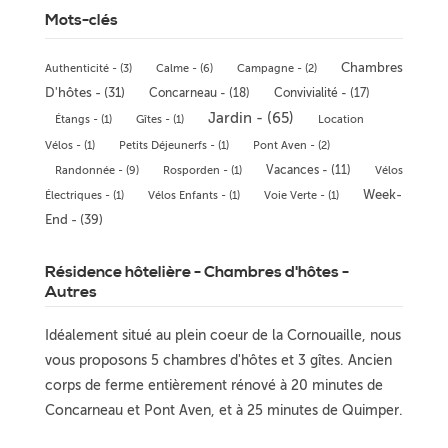
Mots-clés
Chambres
Authenticité - (3)
Calme - (6)
Campagne - (2)
D'hôtes - (31)
Concarneau - (18)
Convivialité - (17)
Jardin - (65)
Étangs - (1)
Gîtes - (1)
Location
Vélos - (1)
Petits Déjeunerfs - (1)
Pont Aven - (2)
Vacances - (11)
Randonnée - (9)
Rosporden - (1)
Vélos
Week-
Électriques - (1)
Vélos Enfants - (1)
Voie Verte - (1)
End - (39)
Résidence hôtelière - Chambres d'hôtes -
Autres
Idéalement situé au plein coeur de la Cornouaille, nous
vous proposons 5 chambres d'hôtes et 3 gîtes. Ancien
corps de ferme entièrement rénové à 20 minutes de
Concarneau et Pont Aven, et à 25 minutes de Quimper.