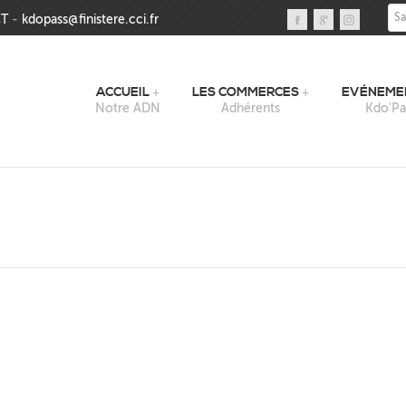
Sai
T
-
kdopass@finistere.cci.fr
ACCUEIL
LES COMMERCES
EVÉNEME
Notre ADN
Adhérents
Kdo'Pa