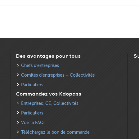
Des avantages pour tous
S
Chefs d’entreprises
Comités d’entreprises – Collectivités
Particuliers
:
Commandez vos Kdopass
Entreprises, CE, Collectivités
Particuliers
Voir la FAQ
Téléchargez le bon de commande