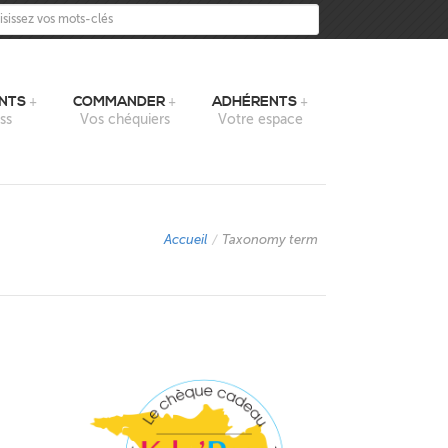
sissez vos mots-clés
NTS
COMMANDER
ADHÉRENTS
ss
Vos chéquiers
Votre espace
Accueil
/
Taxonomy term