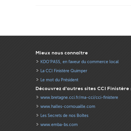
Mieux nous connaître
KDO’PASS, en faveur du commerce local
La CCI Finistère Quimper
Le mot du Président
Découvrez d'autres sites CCI Finistère 
www.bretagne.cci.fr/ma-cci/cci-finistere
www.halles-cornouaille.com
Les Secrets de nos Boîtes
www.emba-bs.com