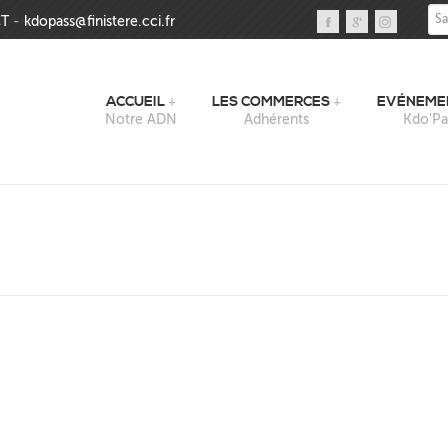
Sai
T
-
kdopass@finistere.cci.fr
ACCUEIL
LES COMMERCES
EVÉNEME
Notre ADN
Adhérents
Kdo'Pa