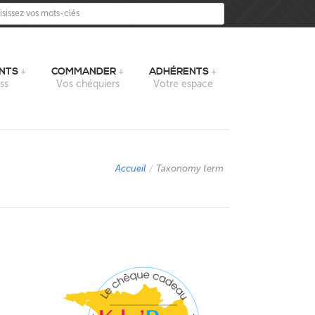
sissez vos mots-clés
NTS
COMMANDER
ADHÉRENTS
ss
Vos chéquiers
Votre espace
Accueil
/
Taxonomy term