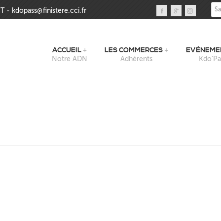
Sai
T
-
kdopass@finistere.cci.fr
ACCUEIL
LES COMMERCES
EVÉNEME
Notre ADN
Adhérents
Kdo'Pa