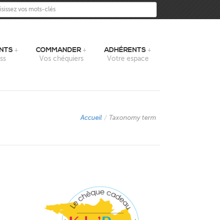
sissez vos mots-clés
NTS
COMMANDER
ADHÉRENTS
ss
Vos chéquiers
Votre espace
Accueil
/
Taxonomy term