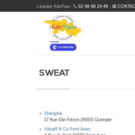
Aller au contenu principal
L'équipe KdoPass :
02 98 98 29 49
-
CONTAC
SWEAT
Shangrila
17 Rue Elie Fréron 29000 Quimper
Hénaff & Co Pont Aven