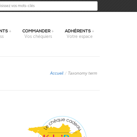
sissez vos mots-clés
NTS
COMMANDER
ADHÉRENTS
ss
Vos chéquiers
Votre espace
Accueil
/
Taxonomy term