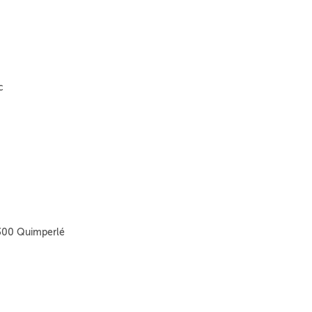
c
9300 Quimperlé