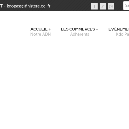
Sai
T
-
kdopass@finistere.cci.fr
ACCUEIL
LES COMMERCES
EVÉNEME
Notre ADN
Adhérents
Kdo'Pa