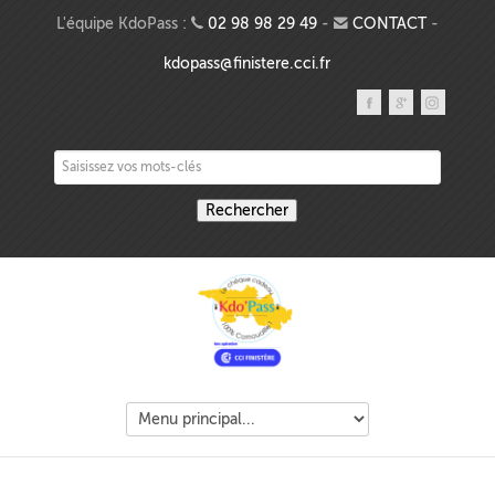
Aller au contenu principal
L'équipe KdoPass :
02 98 98 29 49
-
CONTACT
-
kdopass@finistere.cci.fr
Saisissez vos mots-clés