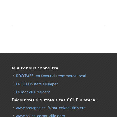
Mieux nous connaître
KDO’PASS, en faveur du commerce local
La CCI Finistère Quimper
Le mot du Président
Découvrez d'autres sites CCI Finistère :
www.bretagne.cci.fr/ma-cci/cci-finistere
www.halles-cornouaille.com