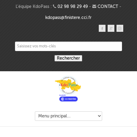
Aller au contenu principal
L'équipe KdoPass :
02 98 98 29 49
-
CONTACT
-
kdopass@finistere.cci.fr
Saisissez vos mots-clés