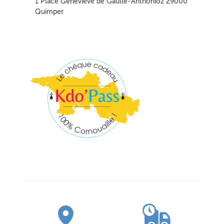
1 Place Geneviève de Gaulle-Anthonioz 29000
Quimper