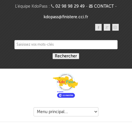
Aller au contenu principal
L'équipe KdoPass :
02 98 98 29 49
-
CONTACT
-
kdopass@finistere.cci.fr
Saisissez vos mots-clés