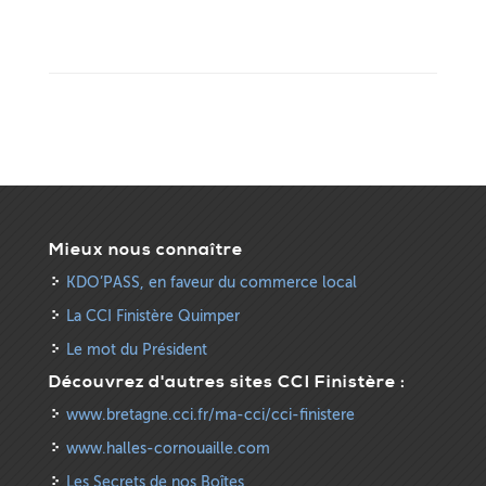
Mieux nous connaître
KDO’PASS, en faveur du commerce local
La CCI Finistère Quimper
Le mot du Président
Découvrez d'autres sites CCI Finistère :
www.bretagne.cci.fr/ma-cci/cci-finistere
www.halles-cornouaille.com
Les Secrets de nos Boîtes