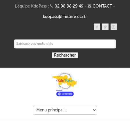
Aller au contenu principal
L'équipe KdoPass :
02 98 98 29 49
-
CONTACT
-
kdopass@finistere.cci.fr
Saisissez vos mots-clés