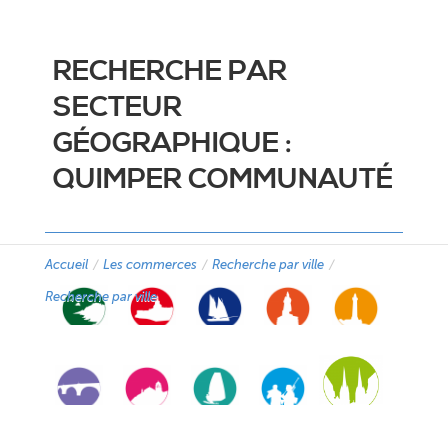
RECHERCHE PAR
SECTEUR
GÉOGRAPHIQUE :
QUIMPER COMMUNAUTÉ
Accueil
/
Les commerces
/
Recherche par ville
/
Recherche par ville
CAP SIZUN
CONCARNEAU
DOUARNENEZ
HAUT PAYS
PAYS
CORNOUAILLE
COMMUNAUTÉ
BIGOUDEN
BIGOUDEN
SUD
PAYS DE
PAYS DE
PAYS
PAYS
QUIMPER