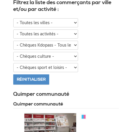
Filtrez la liste des commerçants par ville
CHATEAULIN
QUIMPERLÉ
FOUESNANTAIS
GLAZIK
COMMUNAUTÉ
et/ou par activité :
Quimper communauté
Quimper communauté
Voir la fiche complète
à