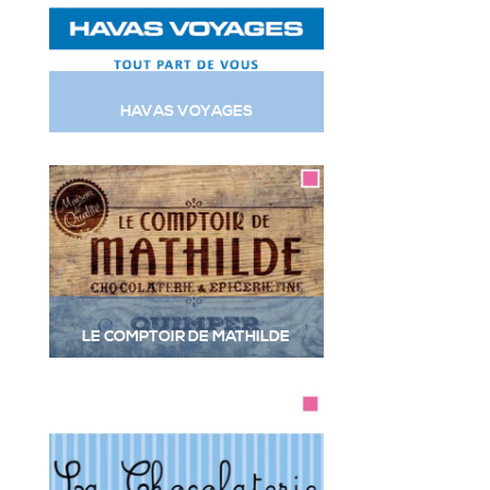
HAVAS VOYAGES
Voir la fiche complète
à
LE COMPTOIR DE MATHILDE
Voir la fiche complète
à