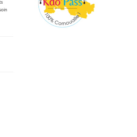
ts
soin