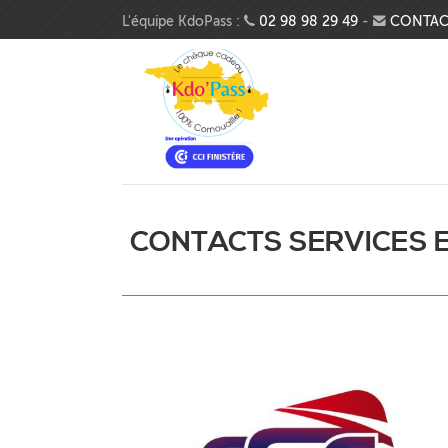
Aller au contenu principal
L'équipe KdoPass :
02 98 98 29 49
-
CONTAC
CONTACTS SERVICES 