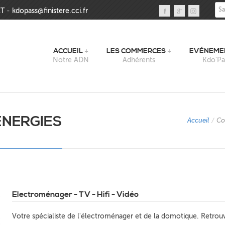
Sai
T
-
kdopass@finistere.cci.fr
ACCUEIL
LES COMMERCES
EVÉNEME
Notre ADN
Adhérents
Kdo'Pa
ENERGIES
Accueil
/
Co
Electroménager - TV - Hifi - Vidéo
Votre spécialiste de l'électroménager et de la domotique. Retrou