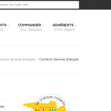
sissez vos mots-clés
NTS
COMMANDER
ADHÉRENTS
ss
Vos chéquiers
Votre espace
ntacts Services Energies
/
Contacts Services Energies
vez