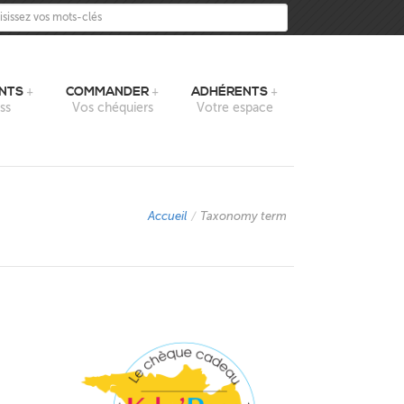
sissez vos mots-clés
NTS
COMMANDER
ADHÉRENTS
ss
Vos chéquiers
Votre espace
Accueil
/
Taxonomy term