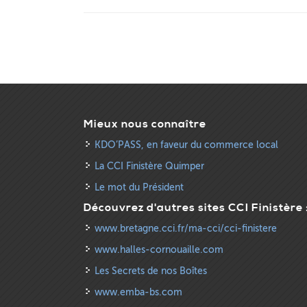
Mieux nous connaître
KDO’PASS, en faveur du commerce local
La CCI Finistère Quimper
Le mot du Président
Découvrez d'autres sites CCI Finistère 
www.bretagne.cci.fr/ma-cci/cci-finistere
www.halles-cornouaille.com
Les Secrets de nos Boîtes
www.emba-bs.com