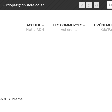
Sai
T
-
kdopass@finistere.cci.fr
ACCUEIL
LES COMMERCES
EVÉNEME
Notre ADN
Adhérents
Kdo'Pa
29770 Audierne