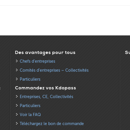
Des avantages pour tous
S
Chefs d’entreprises
Comités d’entreprises – Collectivités
Particuliers
:
Commandez vos Kdopass
Entreprises, CE, Collectivités
Particuliers
Voir la FAQ
Téléchargez le bon de commande