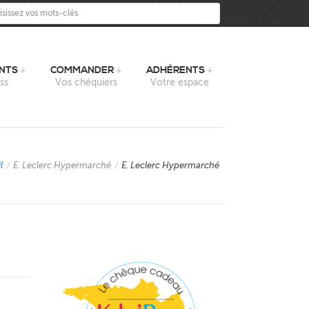
sissez vos mots-clés
NTS
COMMANDER
ADHÉRENTS
ss
Vos chéquiers
Votre espace
l
/
E. Leclerc Hypermarché
/
E. Leclerc Hypermarché