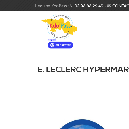
Aller au contenu principal
L'équipe KdoPass :
02 98 98 29 49
-
CONTAC
E. LECLERC HYPERMA