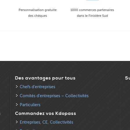
Personnalisation gratuite
1000 commerces partenaires
des chèques
dans le Finistère Sud
Des avantages pour tous
S
Chefs d’entreprises
Comités d’entreprises – Collectivités
Particuliers
:
Commandez vos Kdopass
Entreprises, CE, Collectivités