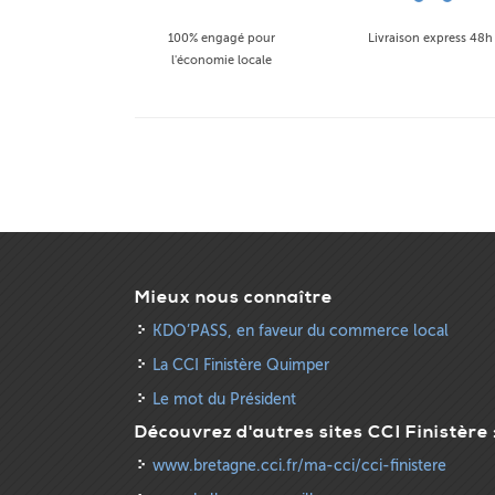
100% engagé pour
Livraison express 48h
l'économie locale
Mieux nous connaître
KDO’PASS, en faveur du commerce local
La CCI Finistère Quimper
Le mot du Président
Découvrez d'autres sites CCI Finistère 
www.bretagne.cci.fr/ma-cci/cci-finistere