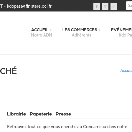
Sai
T
-
kdopass@finistere.cci.fr
ACCUEIL
LES COMMERCES
EVÉNEME
Notre ADN
Adhérents
Kdo'Pa
RCHÉ
Accuei
Librairie - Papeterie - Presse
Retrouvez tout ce que vous cherchez à Concarneau dans notre