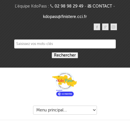
Aller au contenu principal
L'équipe KdoPass :
02 98 98 29 49
-
CONTACT
-
kdopass@finistere.cci.fr
Saisissez vos mots-clés