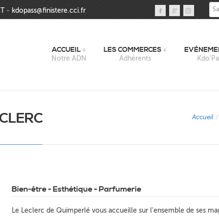
Sai
T
-
kdopass@finistere.cci.fr
ACCUEIL
LES COMMERCES
EVÉNEME
Notre ADN
Adhérents
Kdo'Pa
ECLERC
Accueil
/
Bien-être - Esthétique - Parfumerie
Le Leclerc de Quimperlé vous accueille sur l'ensemble de ses ma