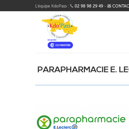
Aller au contenu principal
L'équipe KdoPass :
02 98 98 29 49
-
CONTAC
PARAPHARMACIE E. L