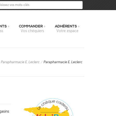
sissez vos mots-clés
NTS
COMMANDER
ADHÉRENTS
ss
Vos chéquiers
Votre espace
Parapharmacie E. Leclerc
/
Parapharmacie E. Leclerc
gasins