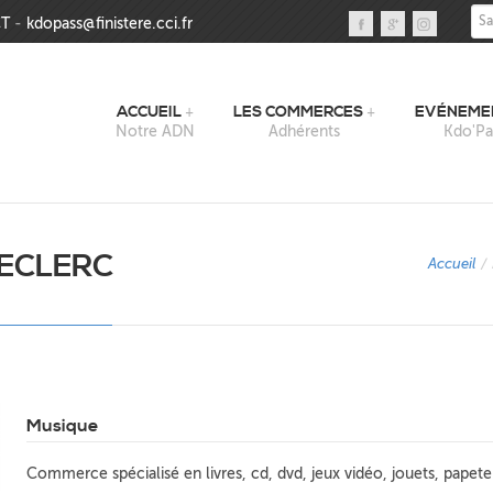
Sai
T
-
kdopass@finistere.cci.fr
ACCUEIL
LES COMMERCES
EVÉNEME
Notre ADN
Adhérents
Kdo'Pa
LECLERC
Accueil
/
Musique
Commerce spécialisé en livres, cd, dvd, jeux vidéo, jouets, papete