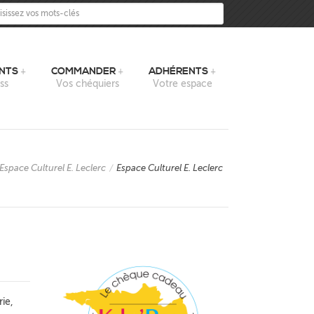
sissez vos mots-clés
NTS
COMMANDER
ADHÉRENTS
ss
Vos chéquiers
Votre espace
Espace Culturel E. Leclerc
/
Espace Culturel E. Leclerc
rie,