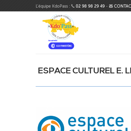
Aller au contenu principal
L'équipe KdoPass :
02 98 98 29 49
-
CONTAC
ESPACE CULTUREL E. 