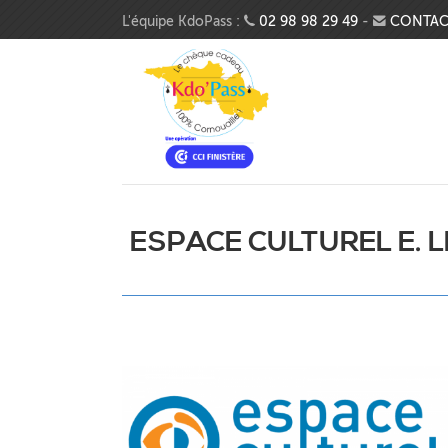
Aller au contenu principal
L'équipe KdoPass :
02 98 98 29 49
-
CONTAC
ESPACE CULTUREL E. 