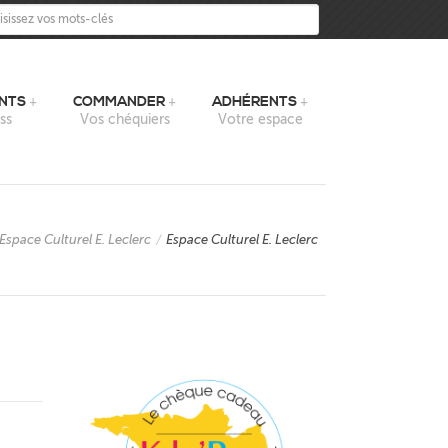
sissez vos mots-clés
NTS
COMMANDER
ADHÉRENTS
ss
Vos chéquiers
Votre espace
Espace Culturel E. Leclerc
/
Espace Culturel E. Leclerc