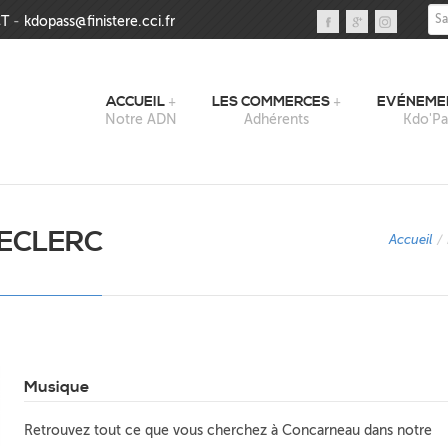
Sai
T
-
kdopass@finistere.cci.fr
ACCUEIL
LES COMMERCES
EVÉNEME
Notre ADN
Adhérents
Kdo'Pa
LECLERC
Accueil
/
Musique
Retrouvez tout ce que vous cherchez à Concarneau dans notre